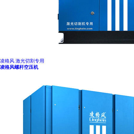
凌格风 激光切割专用
凌格风螺杆空压机