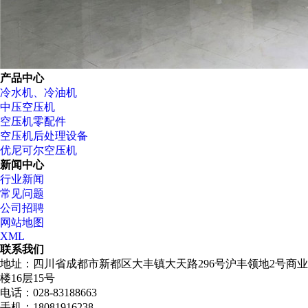
产品中心
冷水机、冷油机
中压空压机
空压机零配件
空压机后处理设备
优尼可尔空压机
新闻中心
行业新闻
常见问题
公司招聘
网站地图
XML
联系我们
地址：四川省成都市新都区大丰镇大天路296号沪丰领地2号商业
楼16层15号
电话：028-83188663
手机：18081916238