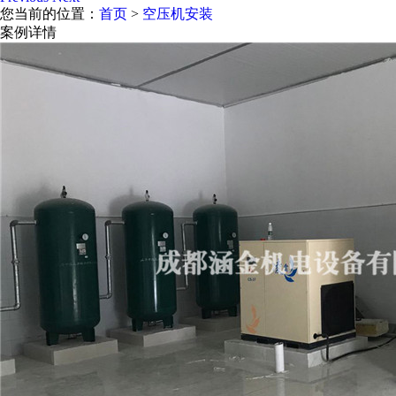
您当前的位置：
首页
>
空压机安装
案例详情