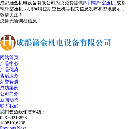
成都涵金机电设备有限公司为您免费提供
四川螺杆空压机
,成都
螺杆空压机,四川阿特拉斯空压机等相关信息发布和资讯展示，
敬请关注！
您暂无新询盘信息！
网站首页
产品中心
产品优势
售后服务
荣誉资质
成功案例
公司简介
新闻动态
联系我们
销售热线：
028-69213858
18081916238
Previous
Next