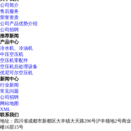
公司简介
售后服务
荣誉资质
公司产品优势介绍
公司招聘
推荐新闻
产品中心
冷水机、冷油机
中压空压机
空压机零配件
空压机后处理设备
优尼可尔空压机
新闻中心
行业新闻
常见问题
公司招聘
网站地图
XML
联系我们
地址：四川省成都市新都区大丰镇大天路296号沪丰领地2号商业
楼16层15号