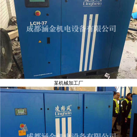
某机械加工厂