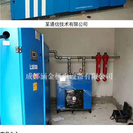
某通信技术有限公司