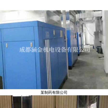
某制药有限公司