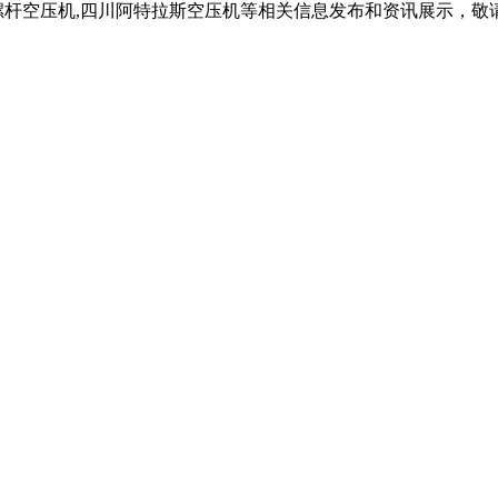
螺杆空压机,四川阿特拉斯空压机等相关信息发布和资讯展示，敬