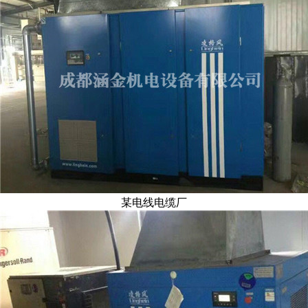
某电线电缆厂