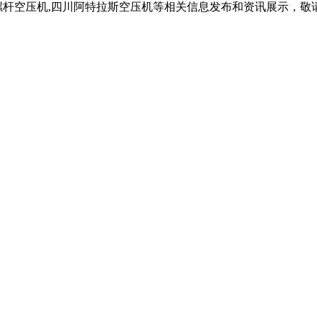
螺杆空压机,四川阿特拉斯空压机等相关信息发布和资讯展示，敬