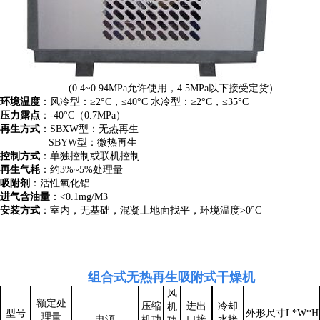
(0.4~0.94MPa允许使用，4.5MPa以下接受定货）
环境温度
：风冷型：≥2°C，≤40°C 水冷型：≥2°C，≤35°C
压力露点
：-40°C（0.7MPa）
再生方式
：SBXW型：无热再生
SBYW型：微热再生
控制方式
：单独控制或联机控制
再生气耗
：约3%~5%处理量
吸附剂
：活性氧化铝
进气含油量
：<0.1mg/M3
安装方式
：室内，无基础，混凝土地面找平，环境温度>0°C
组合式无热再生吸附式干燥机
风
额定处
压缩
进出
冷却
机
型号
外形尺寸L*W*H
理量
电源
机功
口接
水接