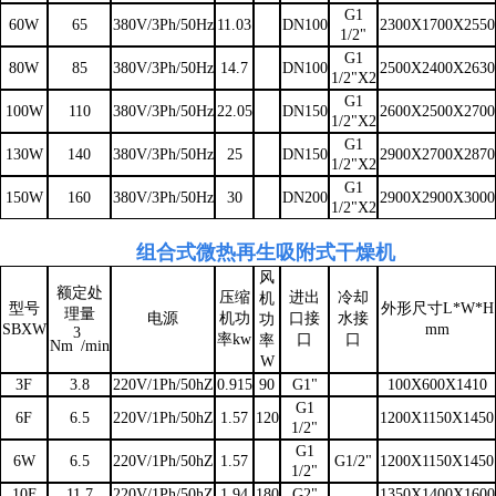
G1
60W
65
380V/3Ph/50Hz
11.03
DN100
2300X1700X2550
1/2"
G1
80W
85
380V/3Ph/50Hz
14.7
DN100
2500X2400X2630
1/2"X2
G1
100W
110
380V/3Ph/50Hz
22.05
DN150
2600X2500X2700
1/2"X2
G1
130W
140
380V/3Ph/50Hz
25
DN150
2900X2700X2870
1/2"X2
G1
150W
160
380V/3Ph/50Hz
30
DN200
2900X2900X3000
1/2"X2
组合式微热再生吸附式干燥机
风
额定处
压缩
进出
冷却
机
型号
外形尺寸L*W*H
理量
电源
机功
口接
水接
功
SBXW
mm
3
率kw
口
口
率
Nm
/min
W
3F
3.8
220V/1Ph/50hZ
0.915
90
G1"
100X600X1410
G1
6F
6.5
220V/1Ph/50hZ
1.57
120
1200X1150X1450
1/2"
G1
6W
6.5
220V/1Ph/50hZ
1.57
G1/2"
1200X1150X1450
1/2"
10F
11.7
220V/1Ph/50hZ
1.94
180
G2"
1350X1400X1600