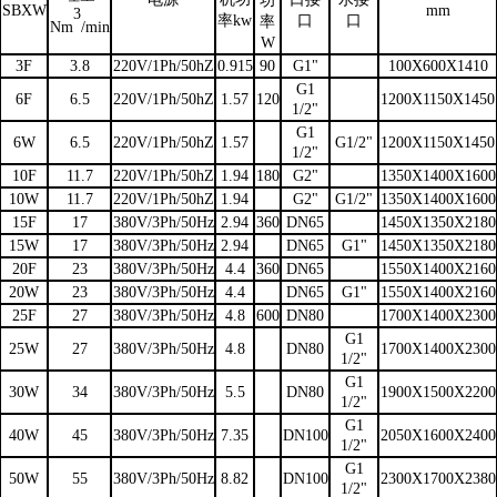
功
SBXW
mm
3
率kw
口
口
率
Nm
/min
W
3F
3.8
220V/1Ph/50hZ
0.915
90
G1"
100X600X1410
G1
6F
6.5
220V/1Ph/50hZ
1.57
120
1200X1150X1450
1/2"
G1
6W
6.5
220V/1Ph/50hZ
1.57
G1/2"
1200X1150X1450
1/2"
10F
11.7
220V/1Ph/50hZ
1.94
180
G2"
1350X1400X1600
10W
11.7
220V/1Ph/50hZ
1.94
G2"
G1/2"
1350X1400X1600
15F
17
380V/3Ph/50Hz
2.94
360
DN65
1450X1350X2180
15W
17
380V/3Ph/50Hz
2.94
DN65
G1"
1450X1350X2180
20F
23
380V/3Ph/50Hz
4.4
360
DN65
1550X1400X2160
20W
23
380V/3Ph/50Hz
4.4
DN65
G1"
1550X1400X2160
25F
27
380V/3Ph/50Hz
4.8
600
DN80
1700X1400X2300
G1
25W
27
380V/3Ph/50Hz
4.8
DN80
1700X1400X2300
1/2"
G1
30W
34
380V/3Ph/50Hz
5.5
DN80
1900X1500X2200
1/2"
G1
40W
45
380V/3Ph/50Hz
7.35
DN100
2050X1600X2400
1/2"
G1
50W
55
380V/3Ph/50Hz
8.82
DN100
2300X1700X2380
1/2"