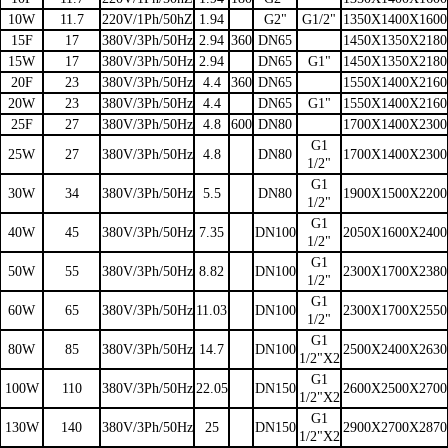
10W
11.7
220V/1Ph/50hZ
1.94
G2"
G1/2"
1350X1400X1600
15F
17
380V/3Ph/50Hz
2.94
360
DN65
1450X1350X2180
15W
17
380V/3Ph/50Hz
2.94
DN65
G1"
1450X1350X2180
20F
23
380V/3Ph/50Hz
4.4
360
DN65
1550X1400X2160
20W
23
380V/3Ph/50Hz
4.4
DN65
G1"
1550X1400X2160
25F
27
380V/3Ph/50Hz
4.8
600
DN80
1700X1400X2300
G1
25W
27
380V/3Ph/50Hz
4.8
DN80
1700X1400X2300
1/2"
G1
30W
34
380V/3Ph/50Hz
5.5
DN80
1900X1500X2200
1/2"
G1
40W
45
380V/3Ph/50Hz
7.35
DN100
2050X1600X2400
1/2"
G1
50W
55
380V/3Ph/50Hz
8.82
DN100
2300X1700X2380
1/2"
G1
60W
65
380V/3Ph/50Hz
11.03
DN100
2300X1700X2550
1/2"
G1
80W
85
380V/3Ph/50Hz
14.7
DN100
2500X2400X2630
1/2"X2
G1
100W
110
380V/3Ph/50Hz
22.05
DN150
2600X2500X2700
1/2"X2
G1
130W
140
380V/3Ph/50Hz
25
DN150
2900X2700X2870
1/2"X2