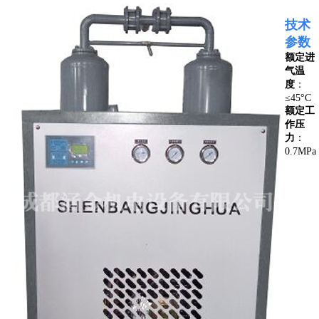
技术
参数
额定进
气温
度
：
≤45°C
额定工
作压
力
：
0.7MPa