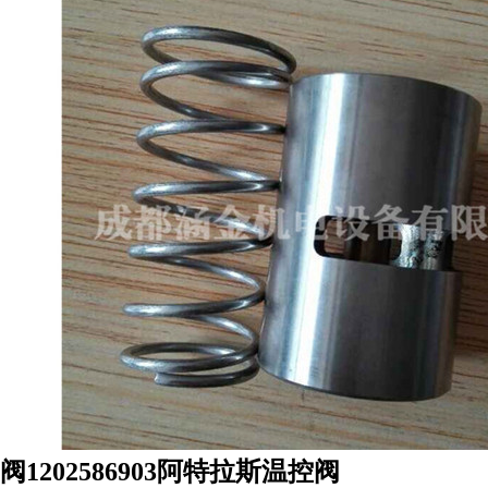
阀1202586903阿特拉斯温控阀