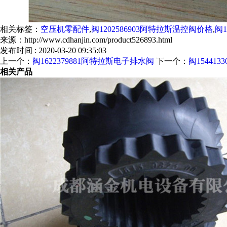
相关标签：
空压机零配件
,
阀1202586903阿特拉斯温控阀价格
,
阀1
来源：http://www.cdhanjin.com/product526893.html
发布时间 : 2020-03-20 09:35:03
上一个：
阀1622379881阿特拉斯电子排水阀
下一个：
阀154413
相关产品