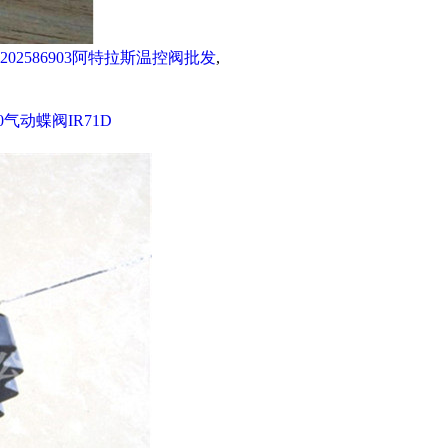
202586903阿特拉斯温控阀批发
,
30气动蝶阀IR71D