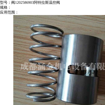
型号：阀1202586903阿特拉斯温控阀
规格：
应用范围：