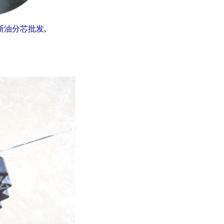
斯油分芯批发
,