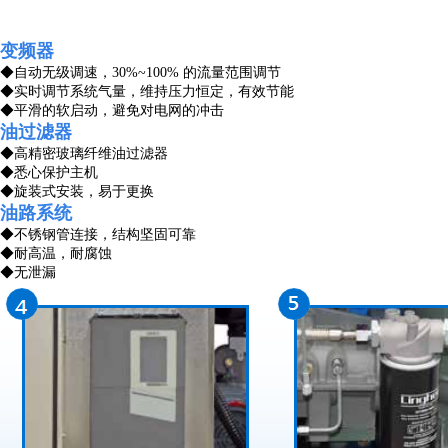
变频器
◆
自动无级调速，30%~100% 的流量范围调节
◆
实时调节系统气量，维持压力恒定，有效节能
◆
平滑的软启动，避免对电网的冲击
油过滤器
◆
高精密玻璃纤维油过滤器
◆
悉心保护主机
◆
旋装式安装，易于更换
油路系统
◆
不锈钢管连接，结构坚固可靠
◆
耐高温，耐腐蚀
◆
无泄漏